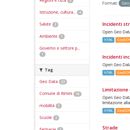
Regioni e città
5
Formati:
Geo
Istruzione, cultura...
4
Incidenti st
Salute
3
Open Geo Data 
Ambiente
1
HTML
GeoJSO
Governo e settore p...
1
Incidenti inc
Open Geo Data 
Tag
HTML
GeoJSO
Geo Data
23
Limitazione 
Comune di Rimini
18
Open Geo Data -
limitazione all
mobilità
5
HTML
GeoJSO
Scuole
3
Strade
farmacie
2