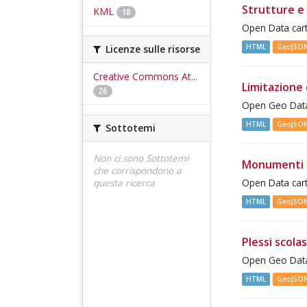
Strutture e 
KML
18
Open Data cart
HTML
GeoJSO
Licenze sulle risorse
Creative Commons At...
Limitazione 
26
Open Geo Data 
HTML
GeoJSO
Sottotemi
Non ci sono Sottotemi
Monumenti 
che corrispondono a
questa ricerca
Open Data cart
HTML
GeoJSO
Plessi scolas
Open Geo Data 
HTML
GeoJSO