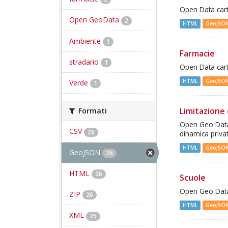
Open Data cart
Open GeoData
2
HTML
GeoJSO
Ambiente
1
Farmacie
stradario
1
Open Data cart
HTML
GeoJSO
Verde
1
Limitazione 
Formati
Open Geo Data -
CSV
26
dinamica priva
HTML
GeoJSO
GeoJSON
26
HTML
26
Scuole
Open Geo Data 
ZIP
26
HTML
GeoJSO
XML
25