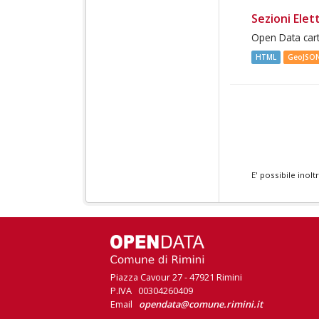
Sezioni Elett
Open Data cart
HTML
GeoJSO
E' possibile inol
Piazza Cavour 27 - 47921 Rimini
P.IVA 00304260409
Email
opendata@comune.rimini.it