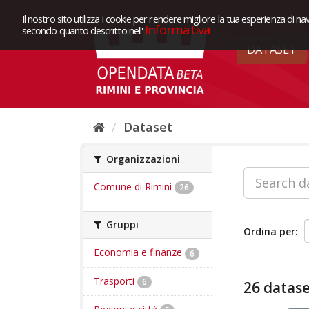
Il nostro sito utilizza i cookie per rendere migliore la tua esperienza di na
Informativa
secondo quanto descritto nell'
DATASET
Dataset
Organizzazioni
Comune di Rimini
26
Gruppi
Ordina per
Economia e finanze
6
Trasporti
6
26 datase