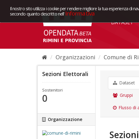
Il nostro sito utilizza i cookie per rendere migliore la tua esperienza di na
Informativa
secondo quanto descritto nell'
DATASET
Organizzazioni
Comune di Ri
Sezioni Elettorali
Dataset
Sostenitori
0
Gruppi
Flusso di a
Organizzazione
Sezioni