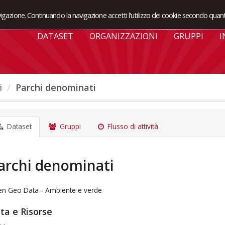
avigazione. Continuando la navigazione accetti l'utilizzo dei cookie secondo quant
DATASET
ORGANIZZAZIONI
GRUPPI
I
i
Parchi denominati
Dataset
Gruppi
Flusso di attività
archi denominati
n Geo Data - Ambiente e verde
ta e Risorse