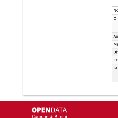
N
Or
Au
Ma
Ul
Cr
GU