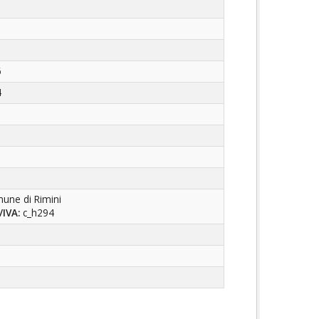
6
4
une di Rimini
/IVA:
c_h294