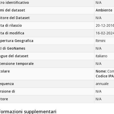
tro identificativo
N/A
mi del dataset
Ambiente
itore del Dataset
N/A
ta di rilascio
20-12-201
ta di modifica
16-02-202
pertura Geografica
Rimini
I di GeoNames
N/A
ngue del dataset
italiano
tensione temporale
N/A
tolare
Nome:
Com
Codice IPA
equenza
annuale
rsione di
N/A
tore
N/A
formazioni supplementari