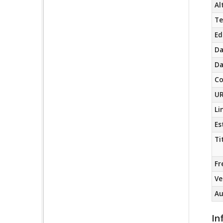
Al
Te
Ed
Da
Da
Co
UR
Li
Es
Ti
Fr
Ve
Au
In