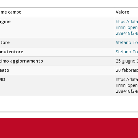
ome campo
Valore
igine
https://data
rimini.ope
288418f24
tore
Stefano To
nutentore
Stefano To
timo aggiornamento
25 giugno 
eato
20 febbrai
ID
https://data
rimini.ope
288418f24