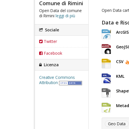
Comune di Rimini
Open Data cart
Open Data del comune
di Rimini
leggi di più
Data e Ris
Sociale
ArcGI
Twitter
GeoJS
Facebook
CSV
Licenza
KML
Creative Commons
Attribution
Shapef
Metad
Geo Data