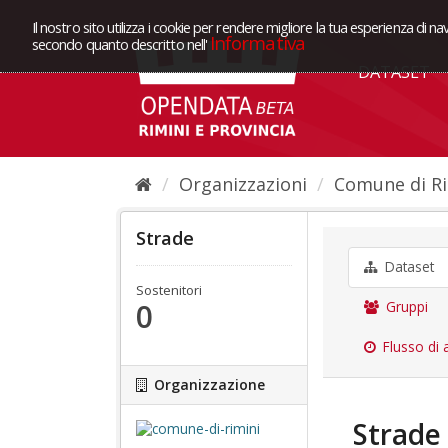
Il nostro sito utilizza i cookie per rendere migliore la tua esperienza di na
Informativa
secondo quanto descritto nell'
DATASET
Organizzazioni
Comune di Ri
Strade
Dataset
Sostenitori
0
Gruppi
Flusso di a
Organizzazione
Strade