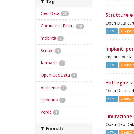
Tag
Geo Data
23
Strutture e 
Open Data cart
Comune di Rimini
18
HTML
GeoJSO
mobilità
5
Impianti per
Scuole
3
Impianti per la
farmacie
2
HTML
GeoJSO
Open GeoData
2
Botteghe st
Ambiente
1
Open Data cart
HTML
GeoJSO
stradario
1
Verde
1
Limitazione 
Open Geo Data 
Formati
HTML
GeoJSO