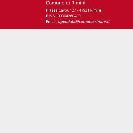
Piazza Cavour 27 - 47921 Rimini
P.IVA 00304260409
Email
opendata@comune.rimini.it