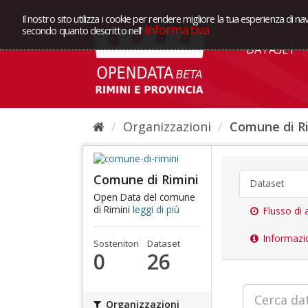
Il nostro sito utilizza i cookie per rendere migliore la tua esperienza di na
Informativa
secondo quanto descritto nell'
DATASET
Organizzazioni
Comune di R
Comune di Rimini
Dataset
Open Data del comune
di Rimini
leggi di più
Flusso di a
Informazi
Sostenitori
Dataset
0
26
Organizzazioni