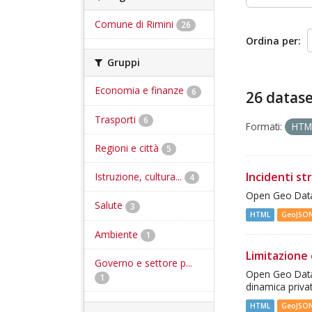
Comune di Rimini
26
Ordina per
Gruppi
Economia e finanze
6
26 datase
Trasporti
6
Formati:
HT
Regioni e città
5
Incidenti st
Istruzione, cultura...
4
Open Geo Data 
Salute
3
HTML
GeoJSO
Ambiente
1
Limitazione 
Governo e settore p...
Open Geo Data -
1
dinamica priva
HTML
GeoJSO