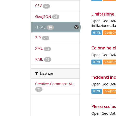
CSV
26
Limitazione 
GeoJSON
26
Open Geo Data -
limitazione all
HTML
26
HTML
GeoJSO
ZIP
26
Colonnine e
XML
25
Open Geo Data 
KML
18
HTML
GeoJSO
Licenze
Incidenti inc
Creative Commons At...
Open Geo Data 
26
HTML
GeoJSO
Plessi scolas
Open Geo Data 