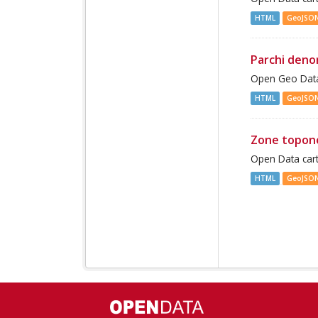
HTML
GeoJSO
Parchi deno
Open Geo Data
HTML
GeoJSO
Zone topon
Open Data cart
HTML
GeoJSO