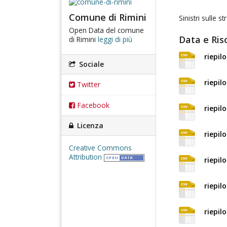
Comune di Rimini
Sinistri sulle s
Open Data del comune
Data e Ris
di Rimini
leggi di più
riepil
Sociale
riepil
Twitter
Facebook
riepil
Licenza
riepil
Creative Commons
Attribution
riepil
riepil
riepil