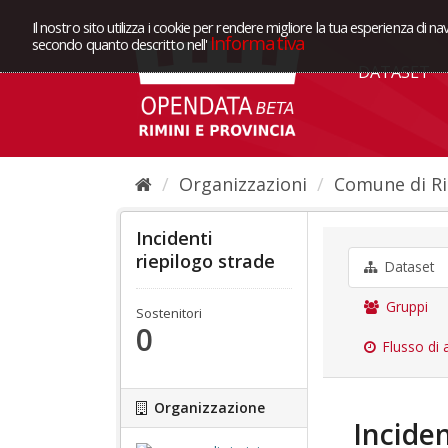
Il nostro sito utilizza i cookie per rendere migliore la tua esperienza di na
Informativa
secondo quanto descritto nell'
DATASET
Organizzazioni
Comune di Ri
Incidenti
riepilogo strade
Dataset
Gruppi
Sostenitori
0
Flusso di a
Organizzazione
Inciden