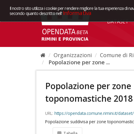
Il nostro sito utilizza i cookie per rendere migliore la tua esperienza di na
Informativa
secondo quanto descritto nell'
DATASET
Organizzazioni
Comune di Ri
Popolazione per zone ...
Popolazione per zone
toponomastiche 2018
URL:
https://opendata.comune.rimini.it/dataset/0700d8fc-fb99-4b00-9a1f-
Popolazione suddivisa per zone toponomastich
Tabella