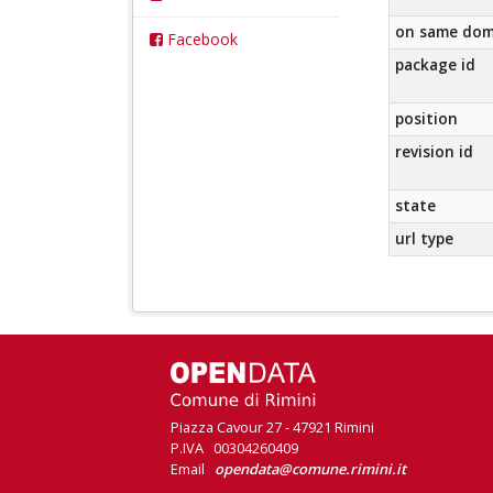
on same dom
Facebook
package id
position
revision id
state
url type
Piazza Cavour 27 - 47921 Rimini
P.IVA 00304260409
Email
opendata@comune.rimini.it