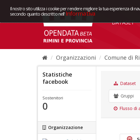
Il nostro sito utilizza i cookie per rendere migliore la tua esperienza di na
Informativa
secondo quanto descritto nell'
DATASET
Organizzazioni
Comune di Ri
Statistiche
facebook
Dataset
Gruppi
Sostenitori
0
Flusso di a
Organizzazione
S