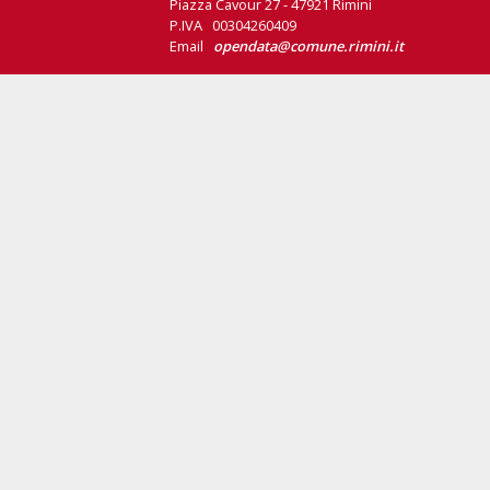
Piazza Cavour 27 - 47921 Rimini
P.IVA 00304260409
Email
opendata@comune.rimini.it