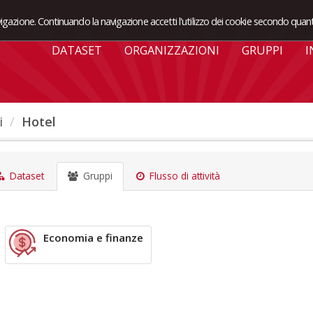
avigazione. Continuando la navigazione accetti l'utilizzo dei cookie secondo quant
DATASET
ORGANIZZAZIONI
GRUPPI
I
i
Hotel
Dataset
Gruppi
Flusso di attività
Economia e finanze