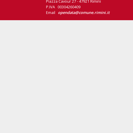
Piazza Cavour 27 - 47921 Rimini
P.IVA 00304260409
Email
opendata@comune.rimini.it