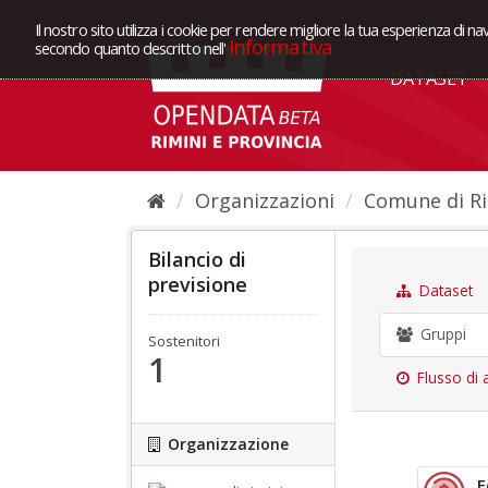
Il nostro sito utilizza i cookie per rendere migliore la tua esperienza di na
Informativa
secondo quanto descritto nell'
DATASET
Organizzazioni
Comune di Ri
Bilancio di
previsione
Dataset
Gruppi
Sostenitori
1
Flusso di a
Organizzazione
E