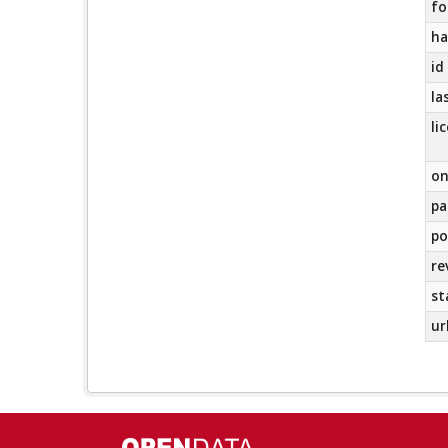
fo
ha
id
la
li
on
pa
po
re
st
ur