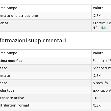
ome campo
Valore
rmato di distribuzione
XLSX
cenza
Creative C
4.0)
LINK
formazioni supplementari
ome campo
Valore
tima modifica
Febbraio 1
eato
Sconosciut
rmato
XLSX
eato
5 mesi fa
dia type
applicatio
tastore active
True
stribution format
XLSX