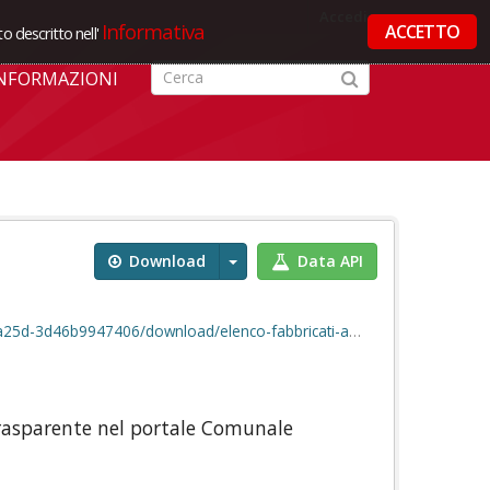
Accedi
Informativa
ACCETTO
o descritto nell'
NFORMAZIONI
Download
Data API
947406/download/elenco-fabbricati-al-31.12.2025.ods
Trasparente nel portale Comunale