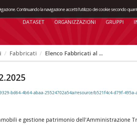
avigazione. Continuando la navigazione accetti l'utilizzo dei cookie secondo quant
DATASET
ORGANIZZAZIONI
GRUPPI
I
i
Fabbricati
Elenco Fabbricati al ...
12.2025
329-bd64-4b64-abaa-25524702a54a/resource/b521f4c4-d79f-495a-a25d-3d46b9
 immobili e gestione patrimonio dell'Amministrazione 