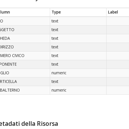
olumn
Type
Label
SO
text
GGETTO
text
CHEDA
text
DIRIZZO
text
MERO CIVICO
text
PONENTE
text
GLIO
numeric
RTICELLA
text
UBALTERNO
numeric
tadati della Risorsa