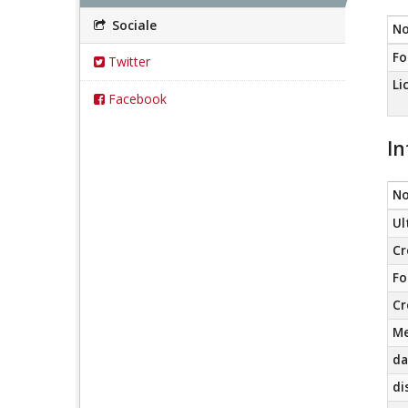
Sociale
N
Fo
Twitter
Li
Facebook
In
N
Ul
Cr
Fo
Cr
Me
da
di