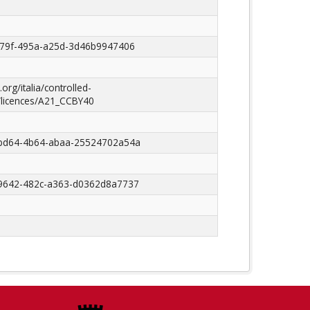
d79f-495a-a25d-3d46b9947406
.org/italia/controlled-
/licences/A21_CCBY40
bd64-4b64-abaa-25524702a54a
9642-482c-a363-d0362d8a7737