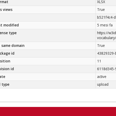
rmat
XLSX
s views
True
b521f4c4-
st modified
5 mesi fa
cense type
https://w3id
vocabulary
 same domain
True
ckage id
43829329-
sition
11
vision id
6118d345-
ate
active
l type
upload