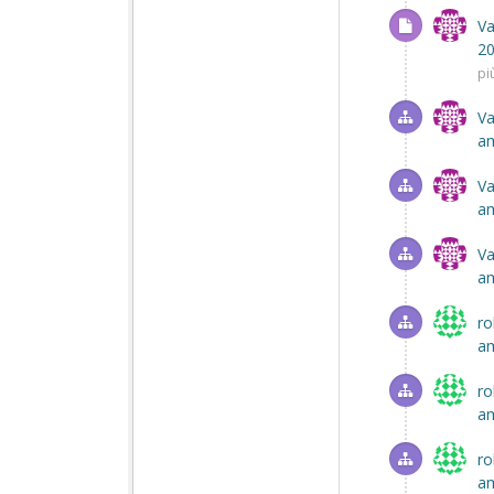
Va
2
pi
Va
am
Va
am
Va
am
ro
am
ro
am
ro
am