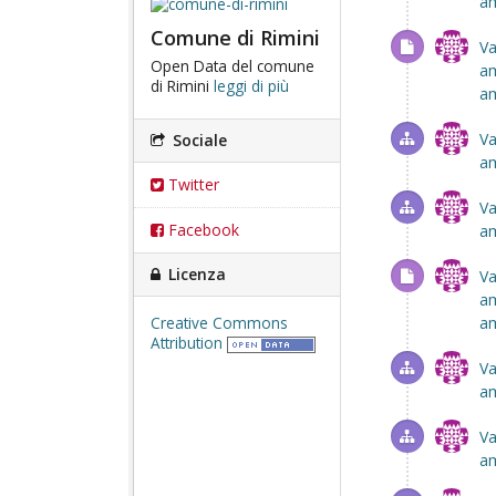
am
Comune di Rimini
Va
Open Data del comune
am
di Rimini
leggi di più
am
Va
Sociale
am
Twitter
Va
Facebook
am
Licenza
Va
am
am
Creative Commons
Attribution
Va
am
Va
am