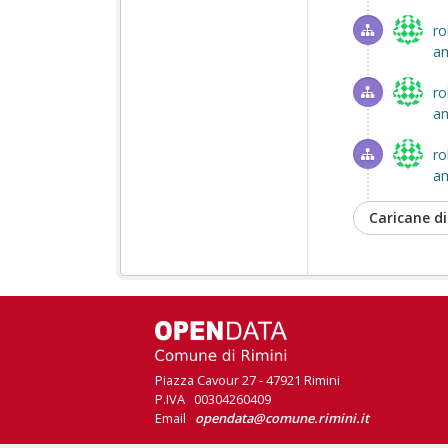
ro
am
ro
am
ro
am
Caricane di
Piazza Cavour 27 - 47921 Rimini
P.IVA 00304260409
Email
opendata@comune.rimini.it