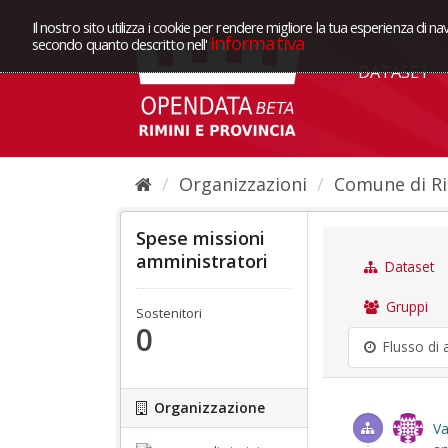
Il nostro sito utilizza i cookie per rendere migliore la tua esperienza di na
Informativa
secondo quanto descritto nell'
DATASET
Organizzazioni
Comune di Ri
Spese missioni
amministratori
Dataset
Gruppi
Sostenitori
0
Flusso di a
Organizzazione
Va