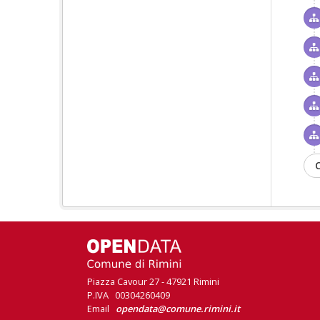
C
Piazza Cavour 27 - 47921 Rimini
P.IVA 00304260409
Email
opendata@comune.rimini.it