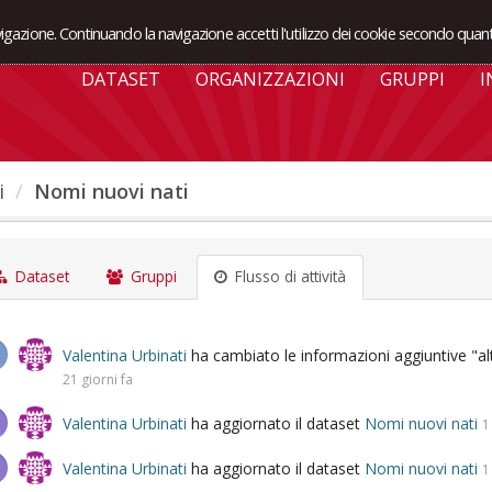
avigazione. Continuando la navigazione accetti l'utilizzo dei cookie secondo quant
DATASET
ORGANIZZAZIONI
GRUPPI
I
i
Nomi nuovi nati
Dataset
Gruppi
Flusso di attività
Valentina Urbinati
ha cambiato le informazioni aggiuntive "alt
21 giorni fa
Valentina Urbinati
ha aggiornato il dataset
Nomi nuovi nati
1
Valentina Urbinati
ha aggiornato il dataset
Nomi nuovi nati
1