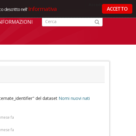
Accedi
Informativa
ACCETTO
o descritto nell'
NFORMAZIONI
ernate_identifier" del dataset
Nomi nuovi nati
 mese fa
 mese fa