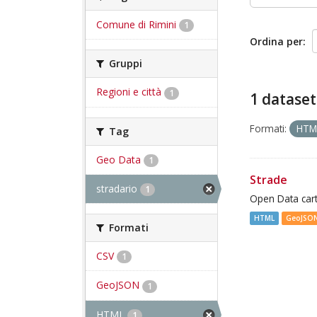
Comune di Rimini
1
Ordina per
Gruppi
Regioni e città
1
1 dataset
Formati:
HT
Tag
Geo Data
1
Strade
stradario
1
Open Data cart
HTML
GeoJSO
Formati
CSV
1
GeoJSON
1
HTML
1