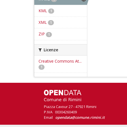
KML
1
XML
1
ZIP
1
Licenze
Creative Commons At...
1
Piazza Cavour 27 - 47921 Rimini
P.IVA 00304260409
Email
opendata@comune.rimini.it