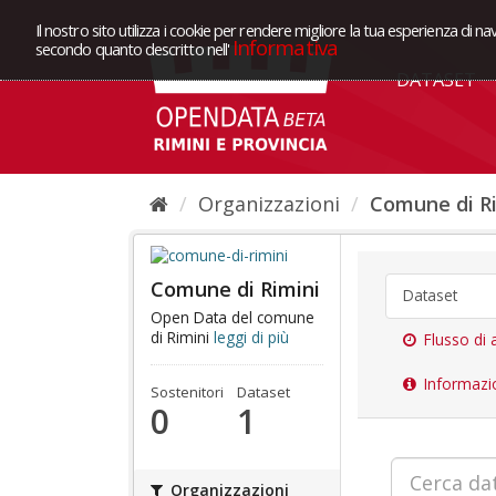
Il nostro sito utilizza i cookie per rendere migliore la tua esperienza di na
Informativa
secondo quanto descritto nell'
DATASET
Organizzazioni
Comune di R
Comune di Rimini
Dataset
Open Data del comune
di Rimini
leggi di più
Flusso di a
Informazi
Sostenitori
Dataset
0
1
Organizzazioni