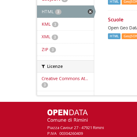
HTML
GeoJSO
HTML
3
Scuole
KML
3
Open Geo Data 
XML
HTML
GeoJSO
3
ZIP
3
Licenze
Creative Commons At...
3
Piazza Cavour 27 - 47921 Rimini
P.IVA 00304260409