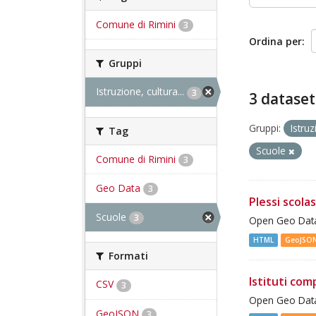
Comune di Rimini
3
Ordina per
Gruppi
Istruzione, cultura...
3
3 dataset
Gruppi:
Istru
Tag
Scuole
Comune di Rimini
3
Geo Data
3
Plessi scolas
Scuole
3
Open Geo Data 
HTML
GeoJSO
Formati
Istituti com
CSV
3
Open Geo Data 
GeoJSON
3