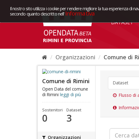
Il nostro sito utilizza i cookie per rendere migliore la tua esperienza di na
Informativa
secondo quanto descritto nell'
DATASET
Organizzazioni
Comune di R
Comune di Rimini
Dataset
Open Data del comune
di Rimini
leggi di più
Flusso di a
Informazi
Sostenitori
Dataset
0
3
Organizzazioni