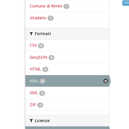
HT
Comune di Rimini
1
stradario
1
Formati
CSV
4
GeoJSON
4
HTML
4
KML
4
XML
4
ZIP
4
Licenze