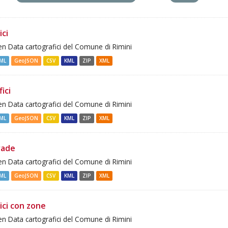
ici
n Data cartografici del Comune di Rimini
ML
GeoJSON
CSV
KML
ZIP
XML
fici
n Data cartografici del Comune di Rimini
ML
GeoJSON
CSV
KML
ZIP
XML
rade
n Data cartografici del Comune di Rimini
ML
GeoJSON
CSV
KML
ZIP
XML
ici con zone
n Data cartografici del Comune di Rimini