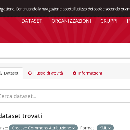
avigazione. Continuando la navigazione accetti l'utilizzo dei cookie secondo quant
DATASET
ORGANIZZAZIONI
GRUPPI
I
Dataset
Flusso di attività
Informazioni
dataset trovati
enze:
Creative Commons Attribuzione
Formati:
KML