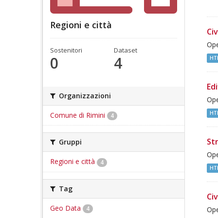
Regioni e città
Civ
Ope
Sostenitori
Dataset
0
4
HT
Edi
Organizzazioni
Ope
HT
Comune di Rimini
4
St
Gruppi
Ope
Regioni e città
4
HT
Tag
Civ
Geo Data
4
Ope