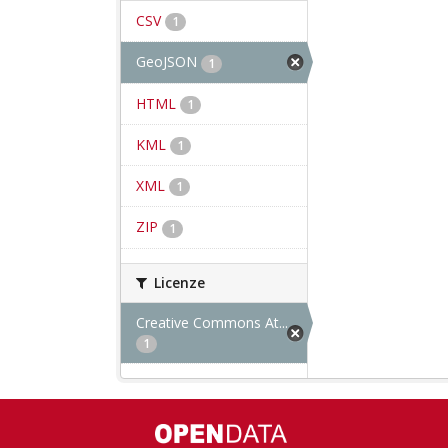
CSV
1
GeoJSON
1
HTML
1
KML
1
XML
1
ZIP
1
Licenze
Creative Commons At...
1