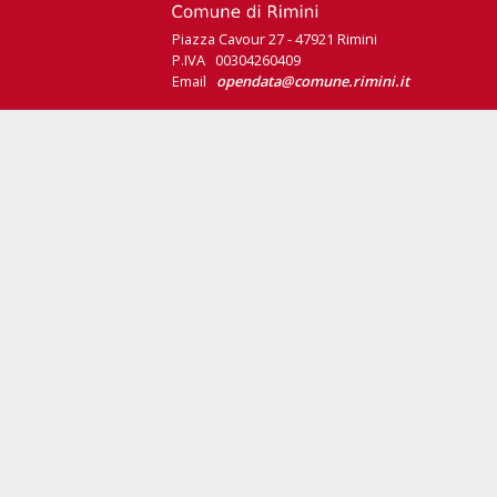
Piazza Cavour 27 - 47921 Rimini
P.IVA 00304260409
Email
opendata@comune.rimini.it