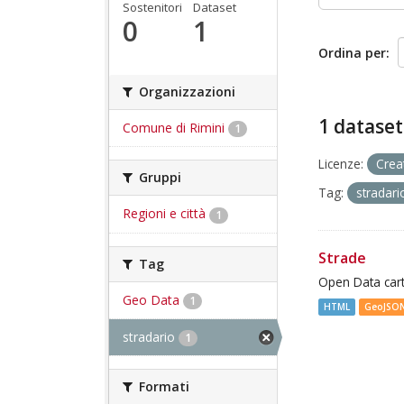
Sostenitori
Dataset
0
1
Ordina per
Organizzazioni
1 dataset
Comune di Rimini
1
Licenze:
Crea
Gruppi
Tag:
stradar
Regioni e città
1
Strade
Tag
Open Data cart
Geo Data
1
HTML
GeoJSO
stradario
1
Formati