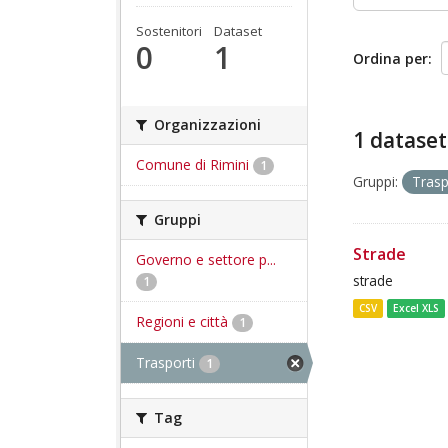
Sostenitori
Dataset
0
1
Ordina per
Organizzazioni
1 dataset
Comune di Rimini
1
Gruppi:
Trasp
Gruppi
Strade
Governo e settore p...
strade
1
CSV
Excel XLS
Regioni e città
1
Trasporti
1
Tag