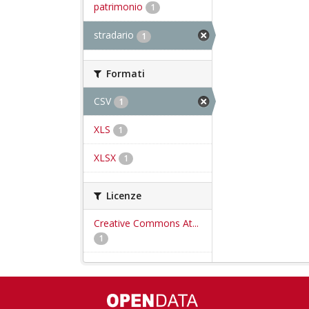
patrimonio
1
stradario
1
Formati
CSV
1
XLS
1
XLSX
1
Licenze
Creative Commons At...
1