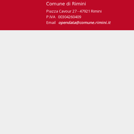
Piazza Cavour 27 - 47921 Rimini
P.IVA 00304260409
Email
opendata@comune.rimini.it