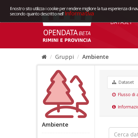
Il nostro sito utilizza i cookie per rendere migliore la tua esperienza di na
Informativa
secondo quanto descritto nell'
DATASET
Gruppi
Ambiente
Dataset
Flusso di a
Informazi
Ambiente