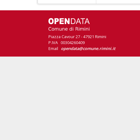
Piazza Cavour 27 - 47921 Rimini
P.IVA 00304260409
Email
opendata@comune.rimini.it