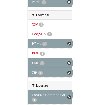
Verde
1
Formati
CSV
1
GeoJSON
1
HTML
1
KML
1
XML
1
ZIP
1
Licenze
Creative Commons At...
1