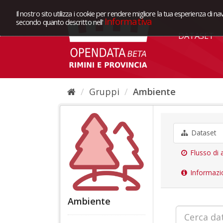
Il nostro sito utilizza i cookie per rendere migliore la tua esperienza di na
Informativa
secondo quanto descritto nell'
DATASET
Gruppi
Ambiente
Dataset
Flusso di a
Informazi
Ambiente