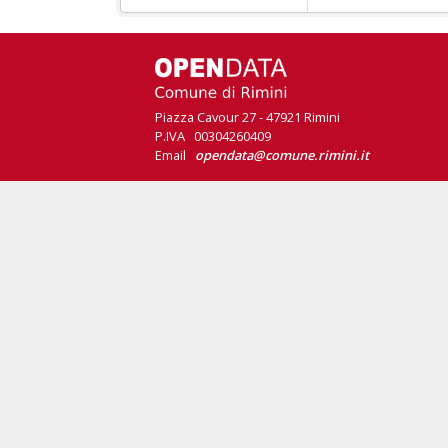
Piazza Cavour 27 - 47921 Rimini
P.IVA 00304260409
Email
opendata@comune.rimini.it