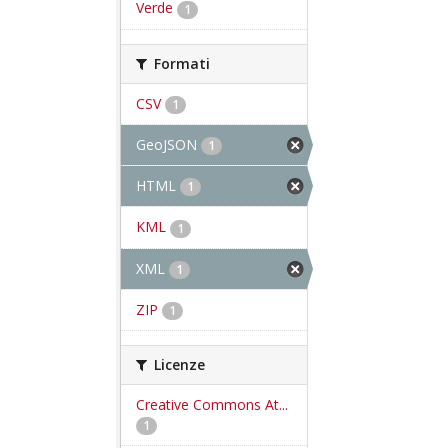
Verde
1
Formati
CSV
1
GeoJSON
1
HTML
1
KML
1
XML
1
ZIP
1
Licenze
Creative Commons At...
1