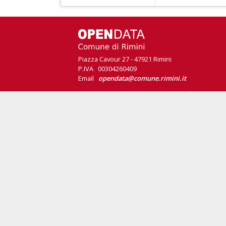
Piazza Cavour 27 - 47921 Rimini
P.IVA 00304260409
Email
opendata@comune.rimini.it