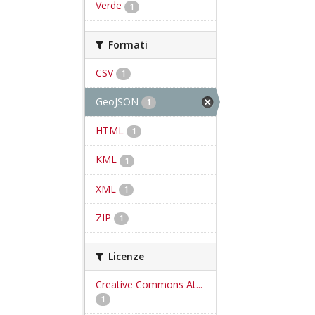
Verde
1
Formati
CSV
1
GeoJSON
1
HTML
1
KML
1
XML
1
ZIP
1
Licenze
Creative Commons At...
1