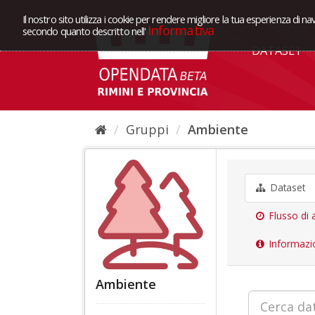
Il nostro sito utilizza i cookie per rendere migliore la tua esperienza di na
Informativa
secondo quanto descritto nell'
DATASET
Gruppi
Ambiente
Dataset
Flusso di a
Informazi
Ambiente