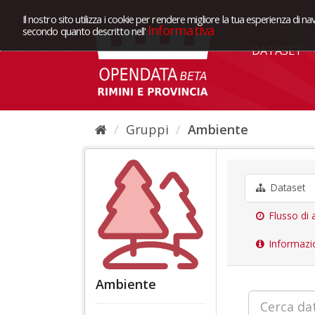
Il nostro sito utilizza i cookie per rendere migliore la tua esperienza di na
Informativa
secondo quanto descritto nell'
DATASET
Gruppi
Ambiente
Dataset
Flusso di a
Informazi
Ambiente