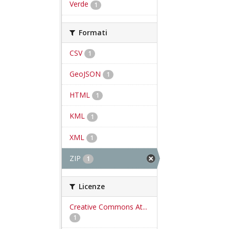
Verde
1
Formati
CSV
1
GeoJSON
1
HTML
1
KML
1
XML
1
ZIP
1
Licenze
Creative Commons At...
1