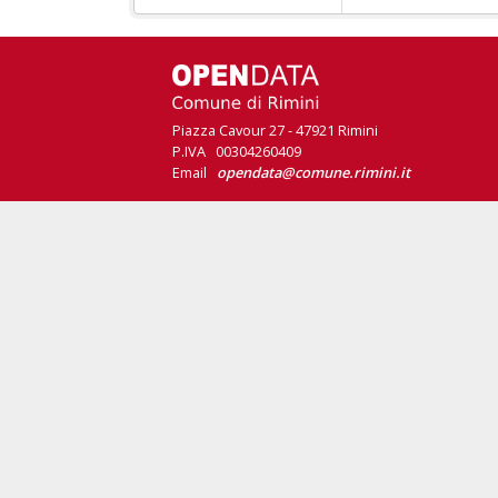
Piazza Cavour 27 - 47921 Rimini
P.IVA 00304260409
Email
opendata@comune.rimini.it