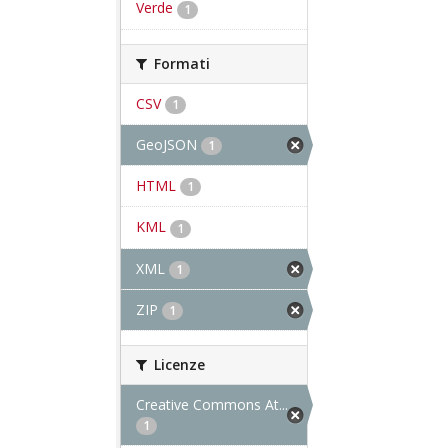
Verde
1
Formati
CSV
1
GeoJSON
1
HTML
1
KML
1
XML
1
ZIP
1
Licenze
Creative Commons At...
1