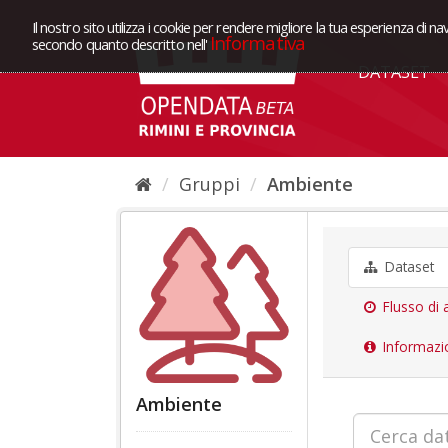
Il nostro sito utilizza i cookie per rendere migliore la tua esperienza di na
Informativa
secondo quanto descritto nell'
DATASET
Gruppi
Ambiente
Dataset
Flusso di a
Informazi
Ambiente