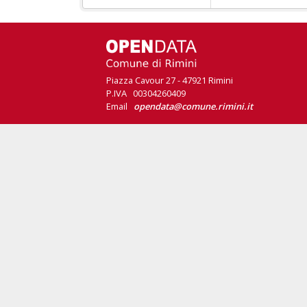
Piazza Cavour 27 - 47921 Rimini
P.IVA 00304260409
Email
opendata@comune.rimini.it