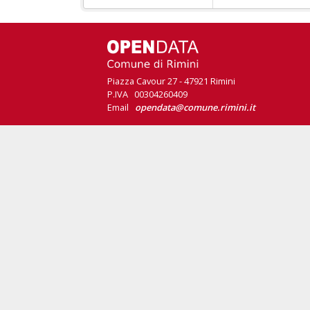
Piazza Cavour 27 - 47921 Rimini
P.IVA 00304260409
Email
opendata@comune.rimini.it