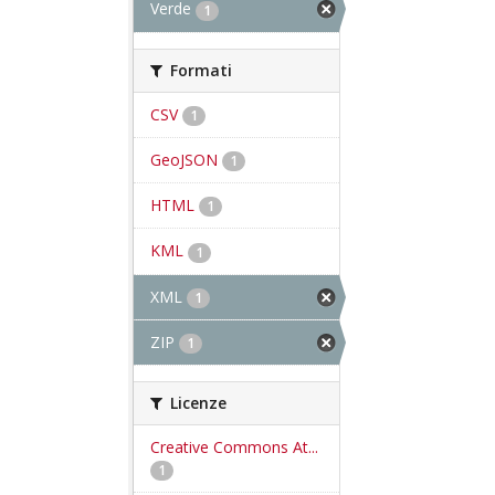
Verde
1
Formati
CSV
1
GeoJSON
1
HTML
1
KML
1
XML
1
ZIP
1
Licenze
Creative Commons At...
1