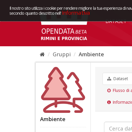
Il nostro sito utilizza i cookie per rendere migliore la tua esperienza di na
Informativa
secondo quanto descritto nell'
DATASET
Gruppi
Ambiente
Dataset
Flusso di a
Informazi
Ambiente