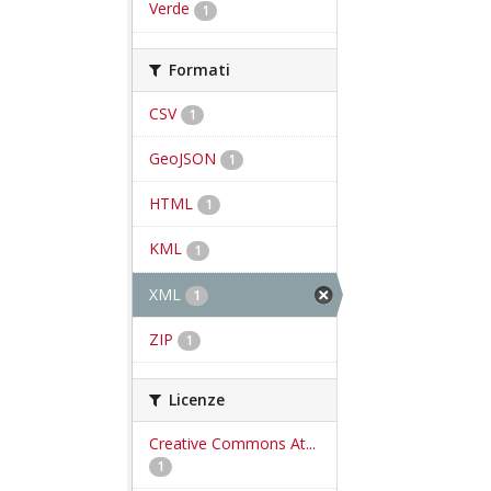
Verde
1
Formati
CSV
1
GeoJSON
1
HTML
1
KML
1
XML
1
ZIP
1
Licenze
Creative Commons At...
1