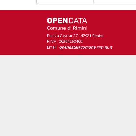
Piazza Cavour 27 - 47921 Rimini
P.IVA 00304260409
Email
opendata@comune.rimini.it