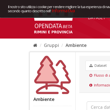
Il nostro sito utilizza i cookie per rendere migliore la tua esperienza di na
Informativa
secondo quanto descritto nell'
DATASET
Gruppi
Ambiente
Dataset
Flusso di a
Informazi
Ambiente