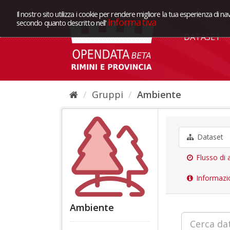
Il nostro sito utilizza i cookie per rendere migliore la tua esperienza di na
Informativa
secondo quanto descritto nell'
DATASET
Gruppi
Ambiente
Dataset
Flusso di a
Informazi
Ambiente