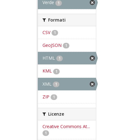
Verde
1
Formati
CSV
1
GeoJSON
1
HTML
1
KML
1
XML
1
ZIP
1
Licenze
Creative Commons At...
1