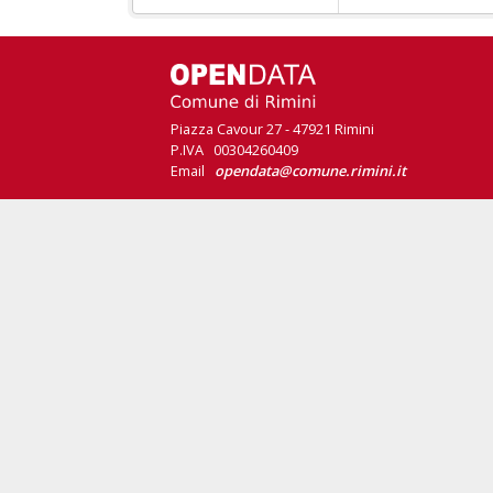
Piazza Cavour 27 - 47921 Rimini
P.IVA 00304260409
Email
opendata@comune.rimini.it