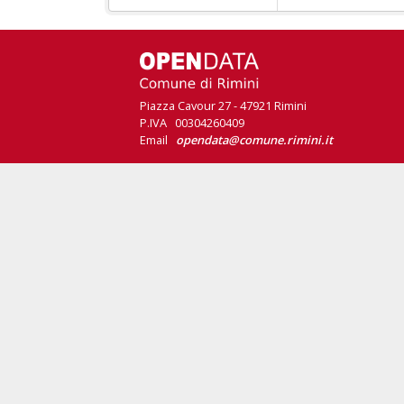
Piazza Cavour 27 - 47921 Rimini
P.IVA 00304260409
Email
opendata@comune.rimini.it