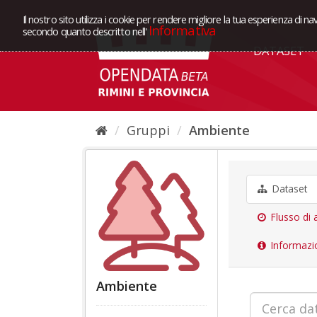
Il nostro sito utilizza i cookie per rendere migliore la tua esperienza di na
Informativa
secondo quanto descritto nell'
DATASET
Gruppi
Ambiente
Dataset
Flusso di a
Informazi
Ambiente