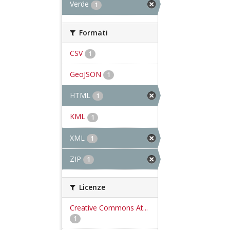
Verde
1
Formati
CSV
1
GeoJSON
1
HTML
1
KML
1
XML
1
ZIP
1
Licenze
Creative Commons At...
1