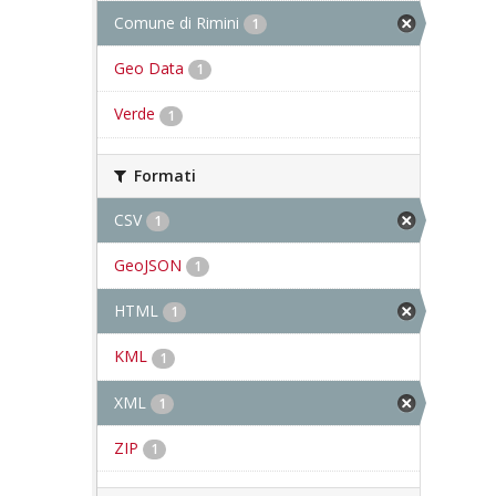
Comune di Rimini
1
Geo Data
1
Verde
1
Formati
CSV
1
GeoJSON
1
HTML
1
KML
1
XML
1
ZIP
1