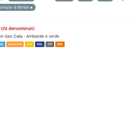
omune di Rimini
rchi denominati
n Geo Data - Ambiente e verde
ML
GeoJSON
CSV
KML
ZIP
XML