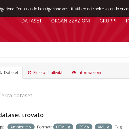
avigazione. Continuando la navigazione accetti l'utilizzo dei cookie secondo quant
DATASET
ORGANIZZAZIONI
GRUPPI
I
Dataset
Flusso di attività
Informazioni
dataset trovato
ppi:
Ambiente
Formati:
HTML
CSV
XML
Tag: