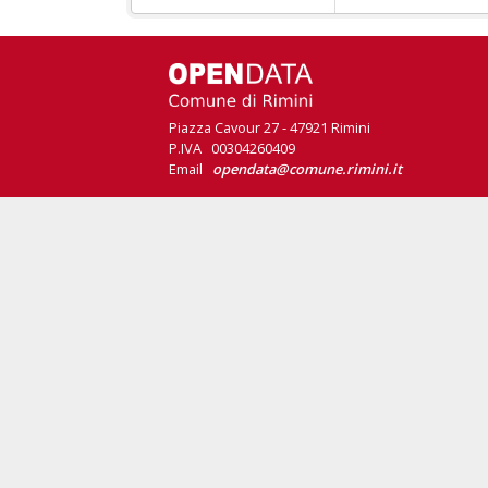
Piazza Cavour 27 - 47921 Rimini
P.IVA 00304260409
Email
opendata@comune.rimini.it