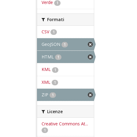
Verde
1
Formati
CSV
1
GeoJSON
1
HTML
1
KML
1
XML
1
ZIP
1
Licenze
Creative Commons At...
1