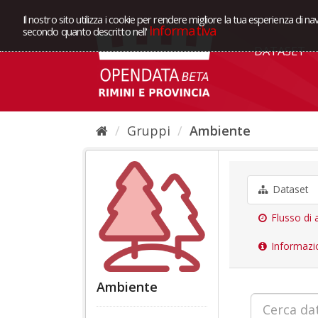
Il nostro sito utilizza i cookie per rendere migliore la tua esperienza di na
Informativa
secondo quanto descritto nell'
DATASET
Gruppi
Ambiente
Dataset
Flusso di a
Informazi
Ambiente