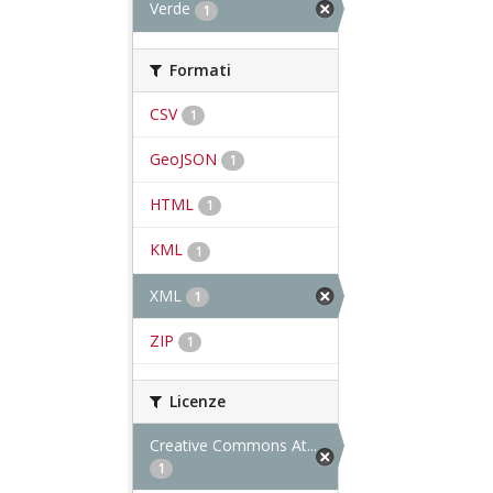
Verde
1
Formati
CSV
1
GeoJSON
1
HTML
1
KML
1
XML
1
ZIP
1
Licenze
Creative Commons At...
1