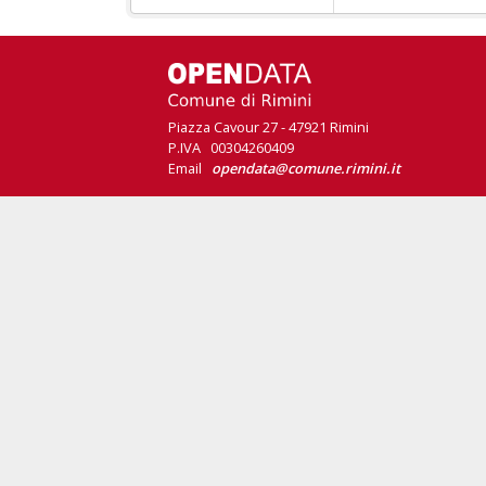
Piazza Cavour 27 - 47921 Rimini
P.IVA 00304260409
Email
opendata@comune.rimini.it