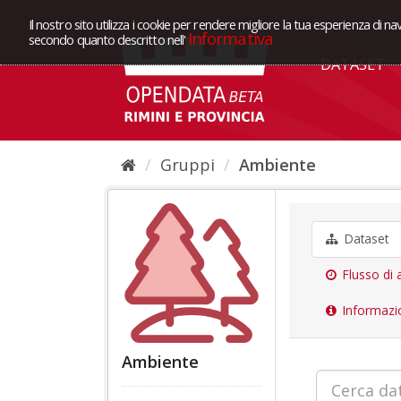
Il nostro sito utilizza i cookie per rendere migliore la tua esperienza di na
Informativa
secondo quanto descritto nell'
DATASET
Gruppi
Ambiente
Dataset
Flusso di a
Informazi
Ambiente