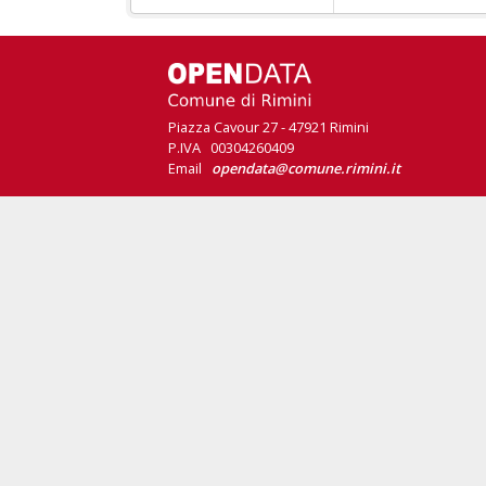
Piazza Cavour 27 - 47921 Rimini
P.IVA 00304260409
Email
opendata@comune.rimini.it