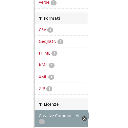
Verde
1
Formati
CSV
1
GeoJSON
1
HTML
1
KML
1
XML
1
ZIP
1
Licenze
Creative Commons At...
1