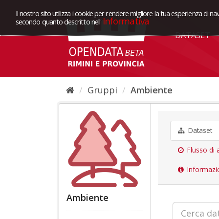
Il nostro sito utilizza i cookie per rendere migliore la tua esperienza di na
Informativa
secondo quanto descritto nell'
DATASET
Gruppi
Ambiente
Dataset
Flusso di a
Informazi
Ambiente