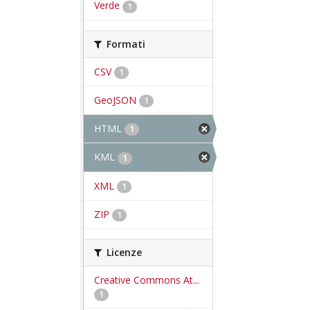
Verde
1
Formati
CSV
1
GeoJSON
1
HTML
1
KML
1
XML
1
ZIP
1
Licenze
Creative Commons At...
1