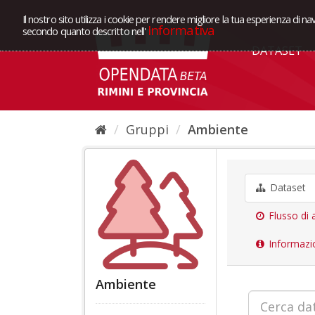
Il nostro sito utilizza i cookie per rendere migliore la tua esperienza di na
Informativa
secondo quanto descritto nell'
DATASET
Gruppi
Ambiente
Dataset
Flusso di a
Informazi
Ambiente