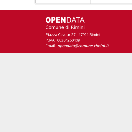
Piazza Cavour 27 - 47921 Rimini
P.IVA 00304260409
Email
opendata@comune.rimini.it