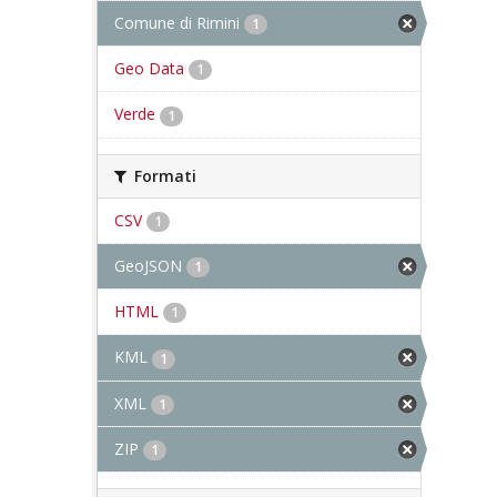
Comune di Rimini
1
Geo Data
1
Verde
1
Formati
CSV
1
GeoJSON
1
HTML
1
KML
1
XML
1
ZIP
1