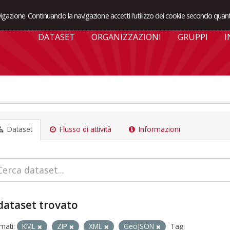
avigazione. Continuando la navigazione accetti l'utilizzo dei cookie secondo quant
DATASET
ORGANIZZAZIONI
GRUPPI
I
Dataset
Flusso di attività
Informazioni
dataset trovato
mati:
KML
ZIP
XML
GeoJSON
Tag: