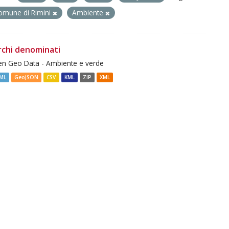
omune di Rimini
Ambiente
rchi denominati
n Geo Data - Ambiente e verde
ML
GeoJSON
CSV
KML
ZIP
XML