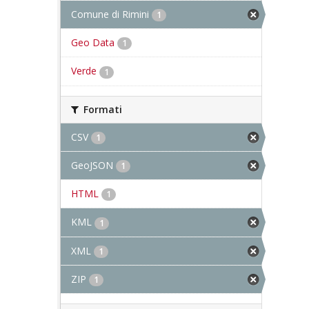
Comune di Rimini
1
Geo Data
1
Verde
1
Formati
CSV
1
GeoJSON
1
HTML
1
KML
1
XML
1
ZIP
1