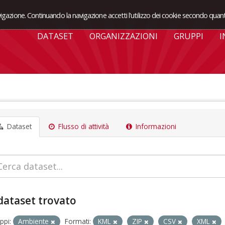
avigazione. Continuando la navigazione accetti l'utilizzo dei cookie secondo quant
DATASET
ORGANIZZAZIONI
GRUPPI
I
Dataset
Flusso di attività
Informazioni
dataset trovato
ppi:
Ambiente
Formati:
KML
ZIP
CSV
XML