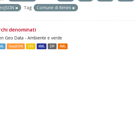
eoJSON
Tag:
Comune di Rimini
rchi denominati
n Geo Data - Ambiente e verde
ML
GeoJSON
CSV
KML
ZIP
XML