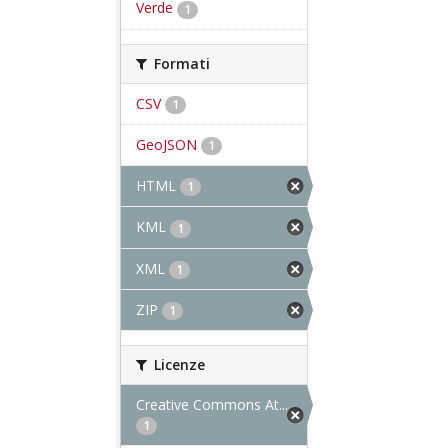
Verde
1
Formati
CSV
1
GeoJSON
1
HTML
1
KML
1
XML
1
ZIP
1
Licenze
Creative Commons At...
1