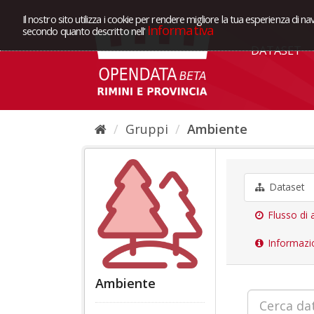
Il nostro sito utilizza i cookie per rendere migliore la tua esperienza di na
Informativa
secondo quanto descritto nell'
DATASET
Gruppi
Ambiente
Dataset
Flusso di a
Informazi
Ambiente