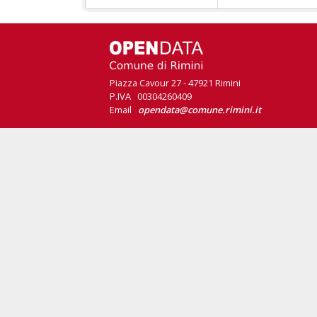
Piazza Cavour 27 - 47921 Rimini
P.IVA 00304260409
Email
opendata@comune.rimini.it