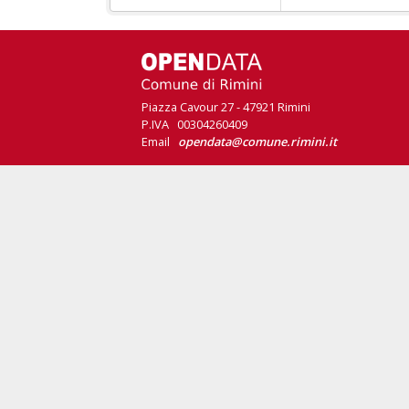
Piazza Cavour 27 - 47921 Rimini
P.IVA 00304260409
Email
opendata@comune.rimini.it