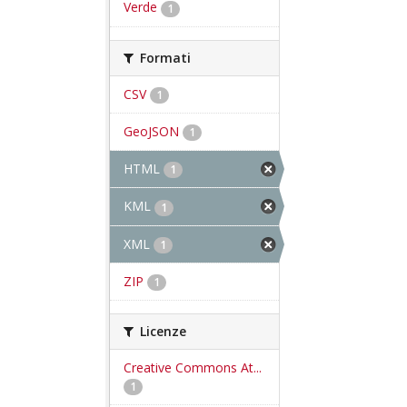
Verde
1
Formati
CSV
1
GeoJSON
1
HTML
1
KML
1
XML
1
ZIP
1
Licenze
Creative Commons At...
1