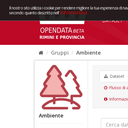
Il nostro sito utilizza i cookie per rendere migliore la tua esperienza di na
Informativa
secondo quanto descritto nell'
DATASET
Gruppi
Ambiente
Dataset
Flusso di a
Informazi
Ambiente