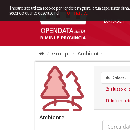
Il nostro sito utilizza i cookie per rendere migliore la tua esperienza di na
Informativa
secondo quanto descritto nell'
DATASET
Gruppi
Ambiente
Dataset
Flusso di a
Informazi
Ambiente