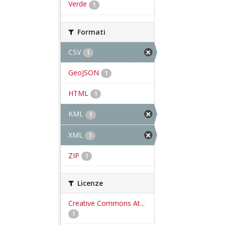
Verde
1
Formati
CSV
1
GeoJSON
1
HTML
1
KML
1
XML
1
ZIP
1
Licenze
Creative Commons At...
1