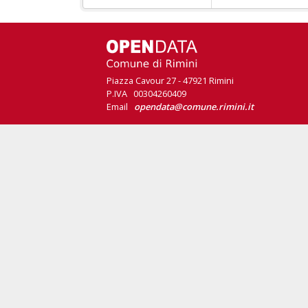
Piazza Cavour 27 - 47921 Rimini
P.IVA 00304260409
Email
opendata@comune.rimini.it