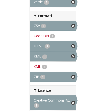
Verde
1
Formati
CSV
1
GeoJSON
1
HTML
1
KML
1
XML
1
ZIP
1
Licenze
Creative Commons At...
1