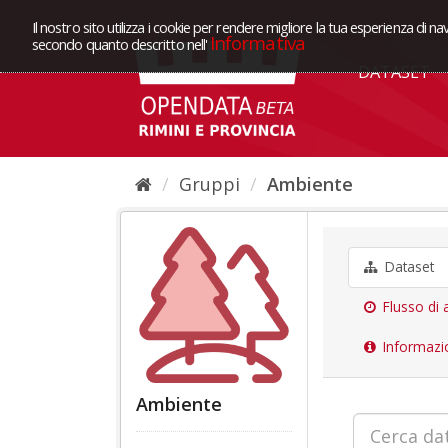
Il nostro sito utilizza i cookie per rendere migliore la tua esperienza di na
Informativa
secondo quanto descritto nell'
DATASET
Gruppi
Ambiente
Dataset
Flusso di a
Informazi
Ambiente