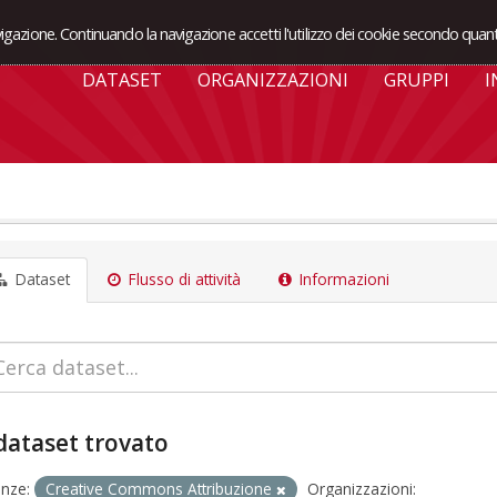
avigazione. Continuando la navigazione accetti l'utilizzo dei cookie secondo quant
DATASET
ORGANIZZAZIONI
GRUPPI
I
Dataset
Flusso di attività
Informazioni
dataset trovato
enze:
Creative Commons Attribuzione
Organizzazioni: