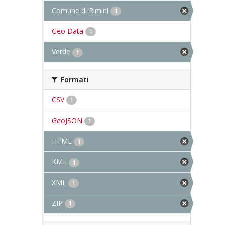
Comune di Rimini
1
Geo Data
1
Verde
1
Formati
CSV
1
GeoJSON
1
HTML
1
KML
1
XML
1
ZIP
1