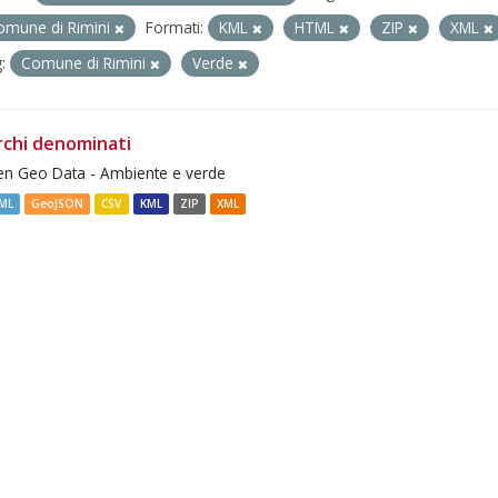
omune di Rimini
Formati:
KML
HTML
ZIP
XML
:
Comune di Rimini
Verde
rchi denominati
n Geo Data - Ambiente e verde
ML
GeoJSON
CSV
KML
ZIP
XML