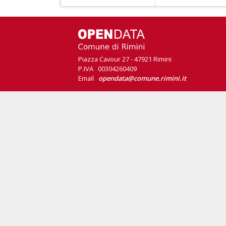
Piazza Cavour 27 - 47921 Rimini
P.IVA 00304260409
Email
opendata@comune.rimini.it