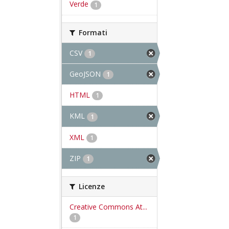
Verde
1
Formati
CSV
1
GeoJSON
1
HTML
1
KML
1
XML
1
ZIP
1
Licenze
Creative Commons At...
1