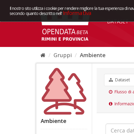
Il nostro sito utilizza i cookie per rendere migliore la tua esperienza di na
Informativa
secondo quanto descritto nell'
DATASET
Gruppi
Ambiente
Dataset
Flusso di a
Informazi
Ambiente