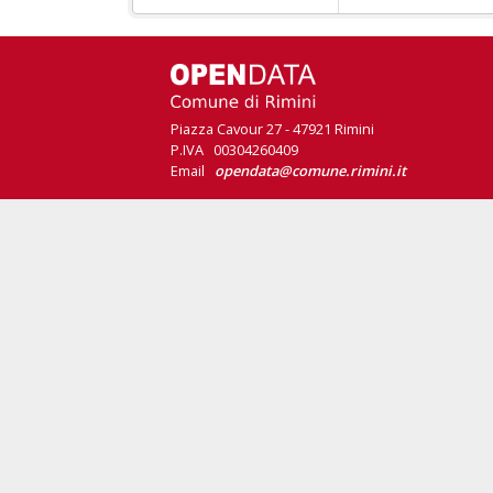
Piazza Cavour 27 - 47921 Rimini
P.IVA 00304260409
Email
opendata@comune.rimini.it