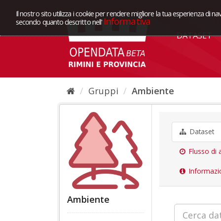
Il nostro sito utilizza i cookie per rendere migliore la tua esperienza di na
Informativa
secondo quanto descritto nell'
DATASET
Gruppi
Ambiente
Dataset
Flusso di a
Informazi
Ambiente