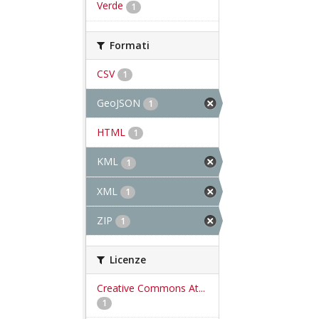
Verde
1
Formati
CSV
1
GeoJSON
1
HTML
1
KML
1
XML
1
ZIP
1
Licenze
Creative Commons At...
1