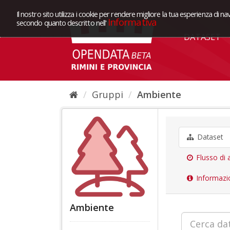
Il nostro sito utilizza i cookie per rendere migliore la tua esperienza di na
Informativa
secondo quanto descritto nell'
DATASET
Gruppi
Ambiente
Dataset
Flusso di a
Informazi
Ambiente