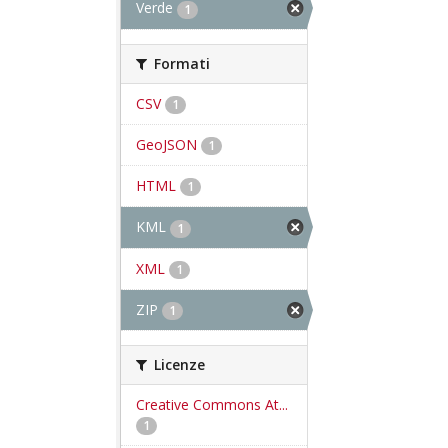
Verde
1
Formati
CSV
1
GeoJSON
1
HTML
1
KML
1
XML
1
ZIP
1
Licenze
Creative Commons At...
1