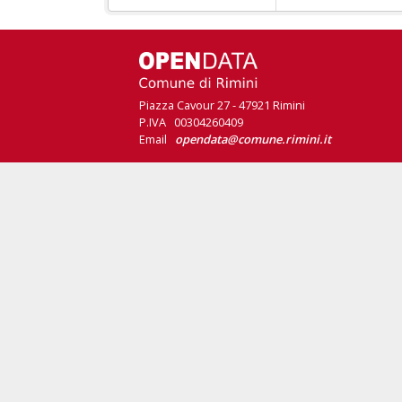
Piazza Cavour 27 - 47921 Rimini
P.IVA 00304260409
Email
opendata@comune.rimini.it