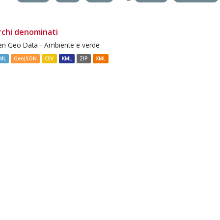
rchi denominati
n Geo Data - Ambiente e verde
ML
GeoJSON
CSV
KML
ZIP
XML