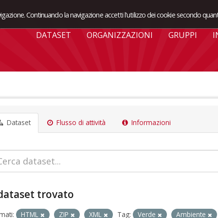
avigazione. Continuando la navigazione accetti l'utilizzo dei cookie secondo quant
DATASET
ORGANIZZAZIONI
GRUPPI
I
Dataset
Flusso di attività
Informazioni
dataset trovato
mati:
HTML
ZIP
XML
Tag:
Verde
Ambiente