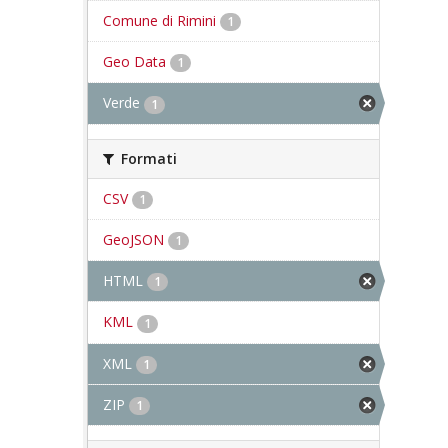
Comune di Rimini
1
Geo Data
1
Verde
1
Formati
CSV
1
GeoJSON
1
HTML
1
KML
1
XML
1
ZIP
1