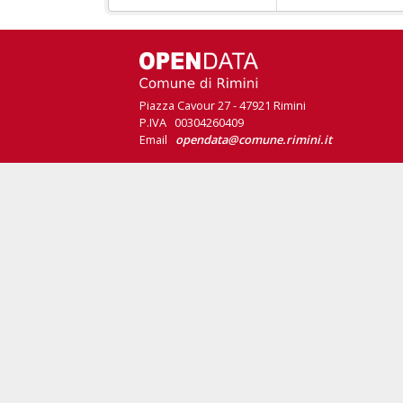
Piazza Cavour 27 - 47921 Rimini
P.IVA 00304260409
Email
opendata@comune.rimini.it