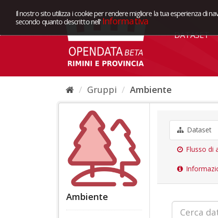
Il nostro sito utilizza i cookie per rendere migliore la tua esperienza di na
Informativa
secondo quanto descritto nell'
DATASET
Gruppi
Ambiente
Dataset
Flusso di a
Informazi
Ambiente