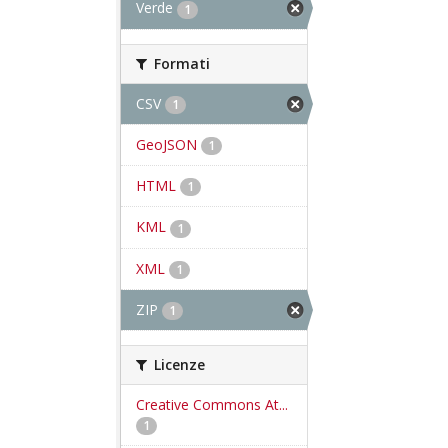
Verde
1
Formati
CSV
1
GeoJSON
1
HTML
1
KML
1
XML
1
ZIP
1
Licenze
Creative Commons At...
1