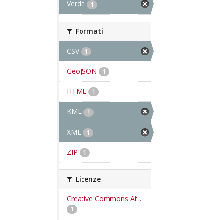
Verde
1
Formati
CSV
1
GeoJSON
1
HTML
1
KML
1
XML
1
ZIP
1
Licenze
Creative Commons At...
1