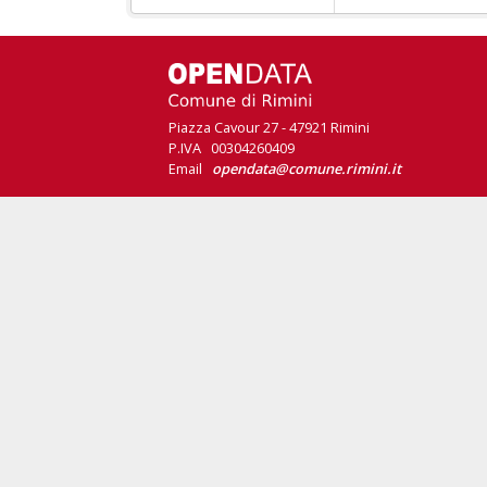
Piazza Cavour 27 - 47921 Rimini
P.IVA 00304260409
Email
opendata@comune.rimini.it