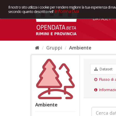
Il nostro sito utilizza i cookie per rendere migliore la tua esperienza di na
Informativa
secondo quanto descritto nell'
DATASET
Gruppi
Ambiente
Dataset
Flusso di a
Informazi
Ambiente