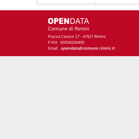
Piazza Cavour 27 - 47921 Rimini
P.IVA 00304260409
Email
opendata@comune.rimini.it