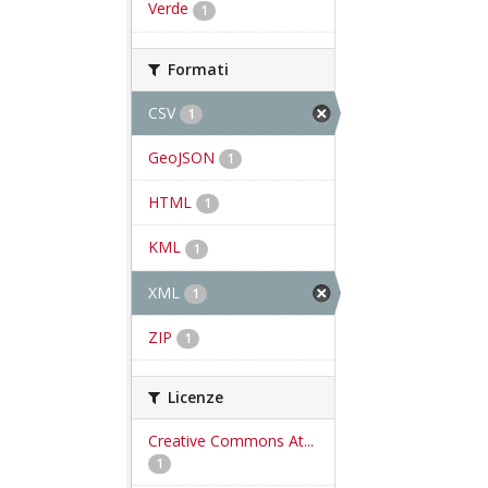
Verde
1
Formati
CSV
1
GeoJSON
1
HTML
1
KML
1
XML
1
ZIP
1
Licenze
Creative Commons At...
1