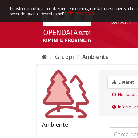
Il nostro sito utilizza i cookie per rendere migliore la tua esperienza di na
Informativa
secondo quanto descritto nell'
DATASET
Gruppi
Ambiente
Dataset
Flusso di a
Informazi
Ambiente