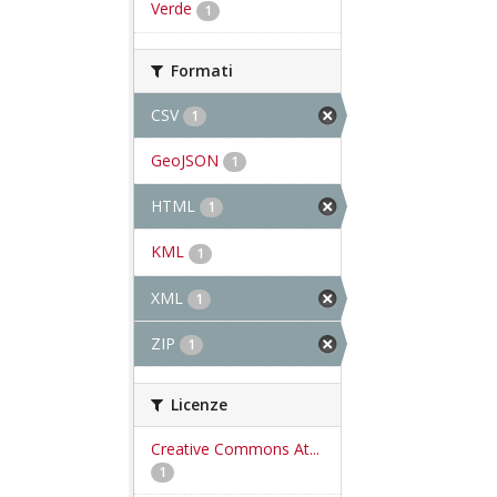
Verde
1
Formati
CSV
1
GeoJSON
1
HTML
1
KML
1
XML
1
ZIP
1
Licenze
Creative Commons At...
1