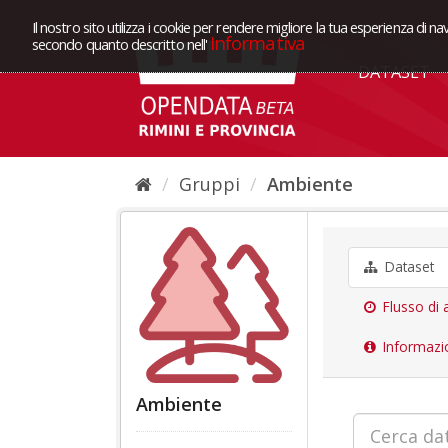
Il nostro sito utilizza i cookie per rendere migliore la tua esperienza di na
Informativa
secondo quanto descritto nell'
DATASET
Gruppi
Ambiente
Dataset
Flusso di a
Informazi
Ambiente