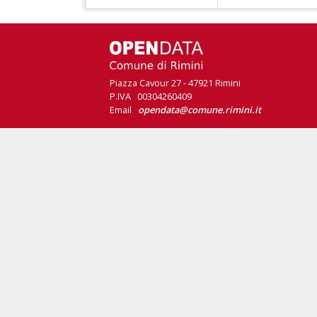
Piazza Cavour 27 - 47921 Rimini
P.IVA 00304260409
Email
opendata@comune.rimini.it