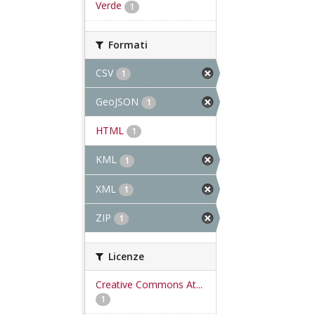
Verde
1
Formati
CSV
1
GeoJSON
1
HTML
1
KML
1
XML
1
ZIP
1
Licenze
Creative Commons At...
1