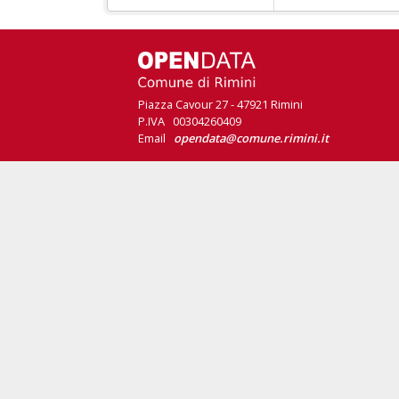
Piazza Cavour 27 - 47921 Rimini
P.IVA 00304260409
Email
opendata@comune.rimini.it