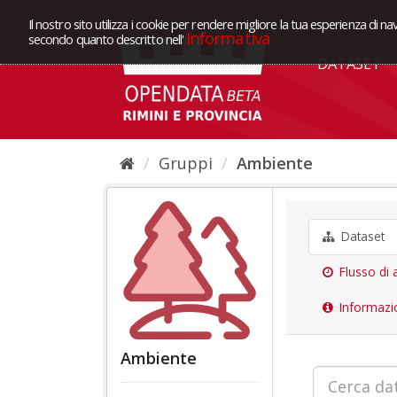
Il nostro sito utilizza i cookie per rendere migliore la tua esperienza di na
Informativa
secondo quanto descritto nell'
DATASET
Gruppi
Ambiente
Dataset
Flusso di a
Informazi
Ambiente