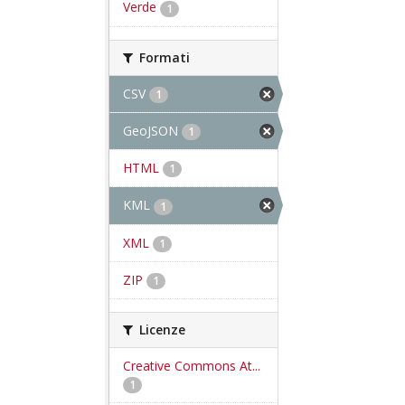
Verde
1
Formati
CSV
1
GeoJSON
1
HTML
1
KML
1
XML
1
ZIP
1
Licenze
Creative Commons At...
1