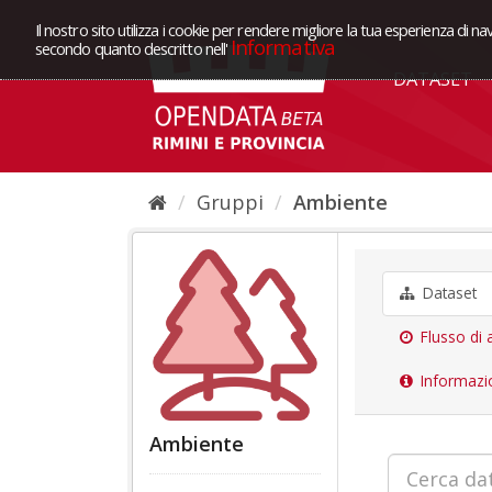
Il nostro sito utilizza i cookie per rendere migliore la tua esperienza di na
Informativa
secondo quanto descritto nell'
DATASET
Gruppi
Ambiente
Dataset
Flusso di a
Informazi
Ambiente