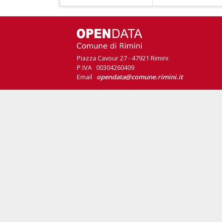
Piazza Cavour 27 - 47921 Rimini
P.IVA 00304260409
Email
opendata@comune.rimini.it