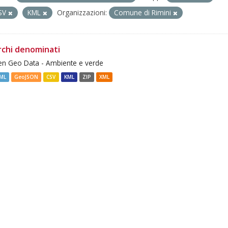
SV
KML
Organizzazioni:
Comune di Rimini
rchi denominati
n Geo Data - Ambiente e verde
ML
GeoJSON
CSV
KML
ZIP
XML