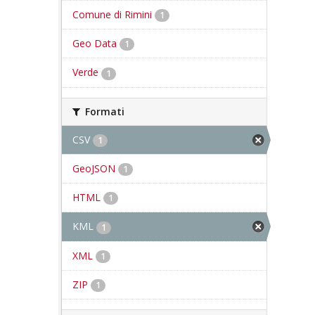
Comune di Rimini
1
Geo Data
1
Verde
1
Formati
CSV
1
GeoJSON
1
HTML
1
KML
1
XML
1
ZIP
1