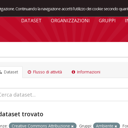
avigazione. Continuando la navigazione accetti l'utilizzo dei cookie secondo quant
DATASET
ORGANIZZAZIONI
GRUPPI
I
Dataset
Flusso di attività
Informazioni
dataset trovato
enze:
Creative Commons Attribuzione
Gruppi:
Ambiente
Fo